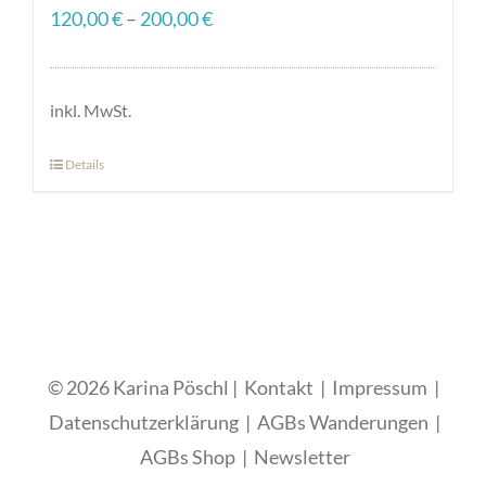
120,00
€
–
200,00
€
inkl. MwSt.
Details
Dieses
Produkt
weist
mehrere
Varianten
auf.
Die
© 2026 Karina Pöschl |
Kontakt
|
Impressum
|
Optionen
Datenschutzerklärung
|
AGBs Wanderungen
|
können
AGBs Shop
|
Newsletter
auf