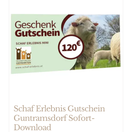
mehrere
Varianten
auf.
Die
Optionen
können
auf
der
Produktseite
gewählt
werden
Schaf Erlebnis Gutschein
Guntramsdorf Sofort-
Download