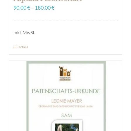
90,00
€
–
180,00
€
inkl. MwSt.
Details
Dieses
Produkt
weist
mehrere
Varianten
auf.
Die
Optionen
können