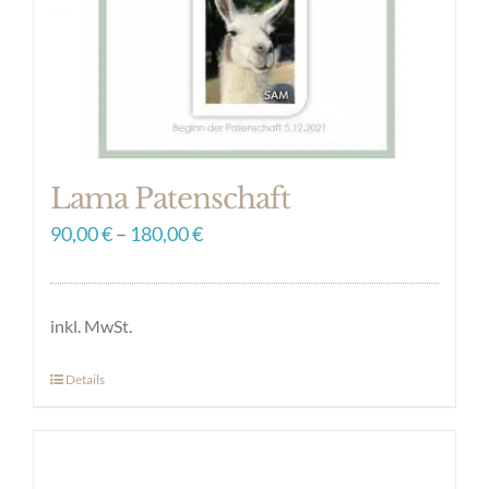
auf
der
Produktseite
gewählt
werden
Lama Patenschaft
90,00
€
–
180,00
€
inkl. MwSt.
Details
Dieses
Produkt
weist