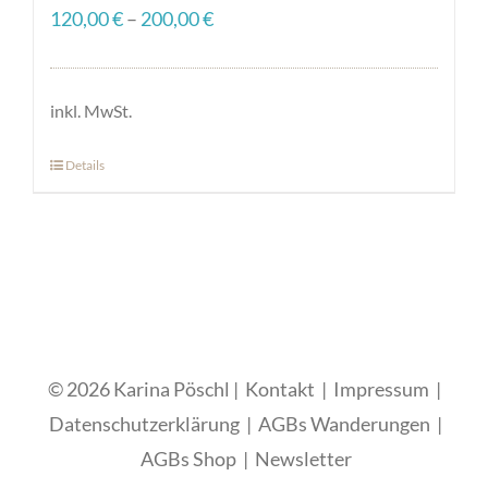
120,00
€
–
200,00
€
inkl. MwSt.
Details
Dieses
Produkt
weist
mehrere
Varianten
auf.
Die
© 2026 Karina Pöschl |
Kontakt
|
Impressum
|
Optionen
Datenschutzerklärung
|
AGBs Wanderungen
|
können
AGBs Shop
|
Newsletter
auf