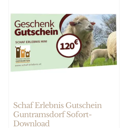
mehrere
Varianten
auf.
Die
Optionen
können
auf
der
Produktseite
gewählt
werden
Schaf Erlebnis Gutschein
Guntramsdorf Sofort-
Download