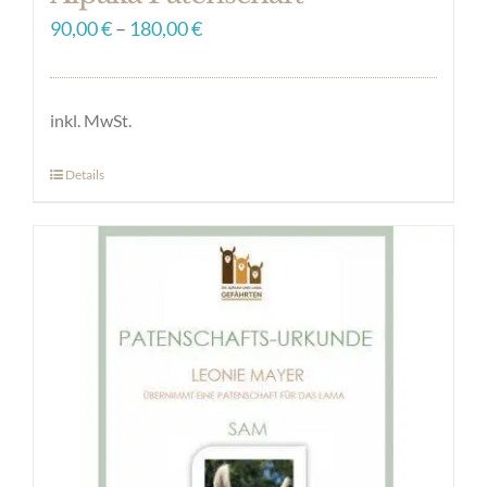
90,00
€
–
180,00
€
inkl. MwSt.
Details
Dieses
Produkt
weist
mehrere
Varianten
auf.
Die
Optionen
können