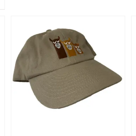
Produkt
weist
mehrere
Varianten
auf.
Die
Optionen
können
auf
der
Produktseite
gewählt
werden