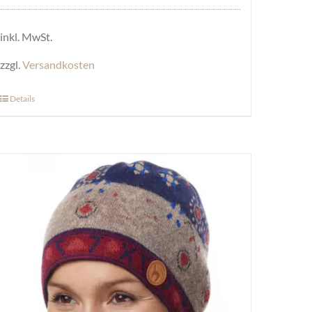
inkl. MwSt.
zzgl.
Versandkosten
Details
Dieses
Produkt
weist
mehrere
Varianten
auf.
Die
Optionen
können
auf