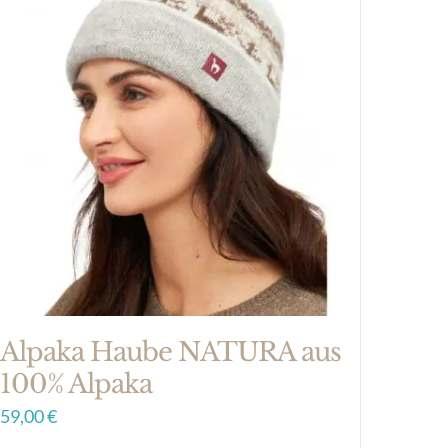
Alpaka Haube NATURA aus
100% Alpaka
59,00
€