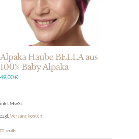
der
Produktseite
gewählt
werden
Alpaka Haube BELLA aus
100% Baby Alpaka
49,00
€
inkl. MwSt.
zzgl.
Versandkosten
Details
Dieses