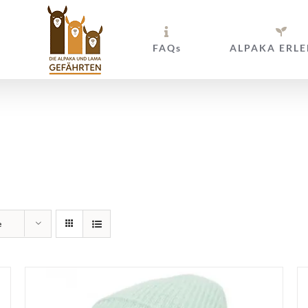
FAQs
ALPAKA ERLE
nbänder und Ha
e