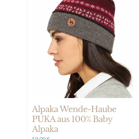
Alpaka Wende-Haube
PUKA aus 100% Baby
Alpaka
59,00
€