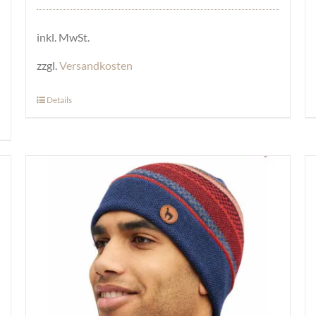
inkl. MwSt.
zzgl.
Versandkosten
Details
Dieses
Produkt
weist
mehrere
Varianten
auf.
Die
Optionen
können
auf