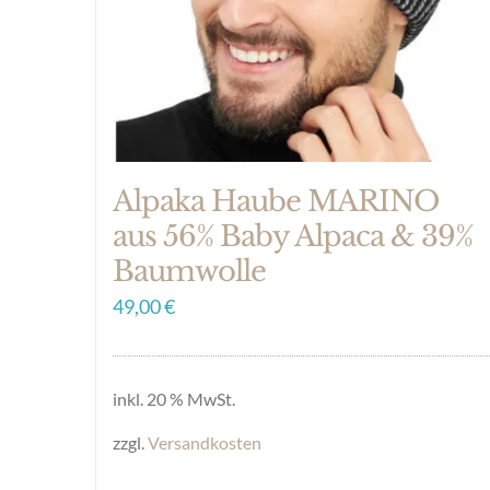
auf
der
Produktseite
gewählt
werden
Alpaka Haube MARINO
aus 56% Baby Alpaca & 39%
Baumwolle
49,00
€
inkl. 20 % MwSt.
zzgl.
Versandkosten