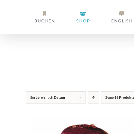
Zum
Inhalt
BUCHEN
SHOP
ENGLISH
springen
Alpaka Stir
Sortieren nach
Datum
Zeige
16 Produkt