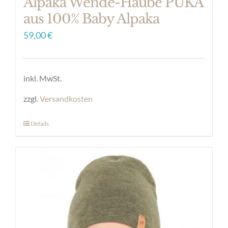
Alpaka Wende-Haube PUKA
aus 100% Baby Alpaka
59,00
€
inkl. MwSt.
zzgl.
Versandkosten
Details
Dieses
Produkt
weist
mehrere
Varianten
auf.
Die