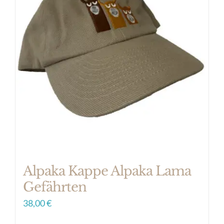
Varianten
auf.
Die
Optionen
können
auf
der
Produktseite
gewählt
werden
Alpaka Kappe Alpaka Lama
Gefährten
38,00
€