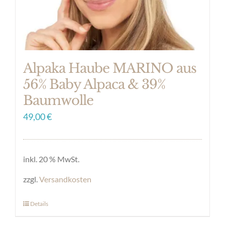
Produktseite
gewählt
werden
Alpaka Haube MARINO aus
56% Baby Alpaca & 39%
Baumwolle
49,00
€
inkl. 20 % MwSt.
zzgl.
Versandkosten
Details