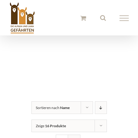
Zum
Inhalt
springen
Alpaka Stirnbänder
und Hauben
Sortieren nach
Name
Zeige
16 Produkte