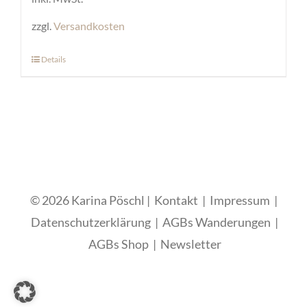
zzgl.
Versandkosten
Details
Dieses
Produkt
weist
mehrere
Varianten
auf.
Die
© 2026 Karina Pöschl |
Kontakt
|
Impressum
|
Optionen
Datenschutzerklärung
|
AGBs Wanderungen
|
können
AGBs Shop
|
Newsletter
auf
der
Produktseite