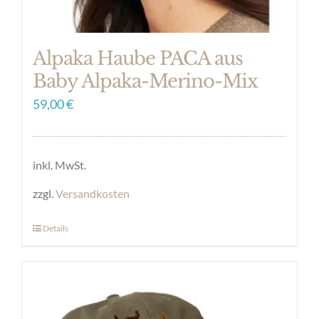
gewählt
werden
Alpaka Haube PACA aus
Baby Alpaka-Merino-Mix
59,00
€
inkl. MwSt.
zzgl.
Versandkosten
Details
Dieses
Produkt
weist
mehrere