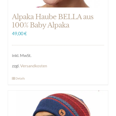
Alpaka Haube BELLA aus
100% Baby Alpaka
49,00
€
inkl. MwSt.
zzgl.
Versandkosten
Details
Dieses
Produkt
weist
mehrere
Varianten