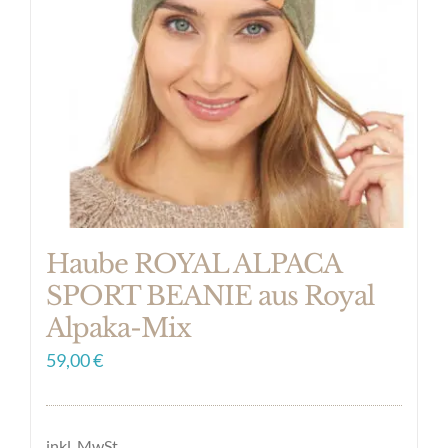
Optionen
können
auf
der
Produktseite
gewählt
werden
Haube ROYAL ALPACA
SPORT BEANIE aus Royal
Alpaka-Mix
59,00
€
inkl. MwSt.