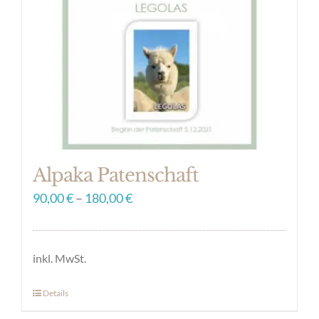
Optionen
können
auf
der
Produktseite
gewählt
werden
Alpaka Patenschaft
90,00
€
–
180,00
€
inkl. MwSt.
Details
Dieses