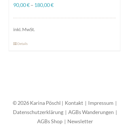
90,00
€
–
180,00
€
inkl. MwSt.
Details
Dieses
Produkt
weist
mehrere
Varianten
auf.
Die
© 2026 Karina Pöschl |
Kontakt
|
Impressum
|
Optionen
Datenschutzerklärung
|
AGBs Wanderungen
|
können
AGBs Shop
|
Newsletter
auf