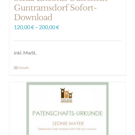
Guntramsdorf Sofort-
Download
120,00
€
–
200,00
€
inkl. MwSt.
Details
Dieses
Produkt
weist
mehrere
Varianten
auf.
Die