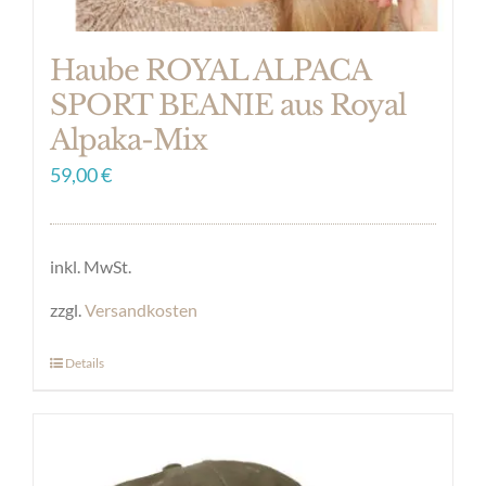
Haube ROYAL ALPACA
SPORT BEANIE aus Royal
Alpaka-Mix
59,00
€
inkl. MwSt.
zzgl.
Versandkosten
Details
Dieses
Produkt
weist
mehrere