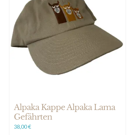
Varianten
auf.
Die
Optionen
können
auf
der
Produktseite
gewählt
werden
Alpaka Kappe Alpaka Lama
Gefährten
38,00
€