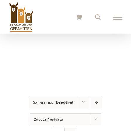
Zum
Inhalt
springen
Alpaka Stirnbänder
und Hauben
Sortieren nach
Beliebtheit
Zeige
16 Produkte