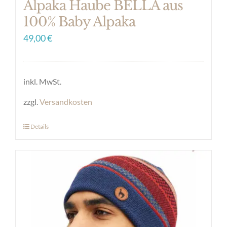
Alpaka Haube BELLA aus
100% Baby Alpaka
49,00
€
inkl. MwSt.
zzgl.
Versandkosten
Details
Dieses
Produkt
weist
mehrere
Varianten
auf.
Die