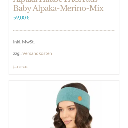
Baby Alpaka-Merino-Mix
59,00
€
inkl. MwSt.
zzgl.
Versandkosten
Details
Dieses
Produkt
weist
mehrere
Varianten
auf.
Die