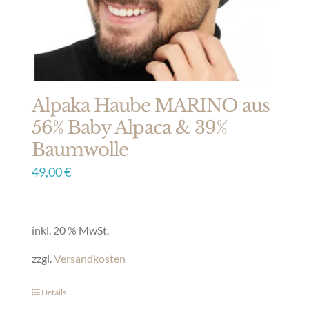
der
Produktseite
gewählt
werden
Alpaka Haube MARINO aus
56% Baby Alpaca & 39%
Baumwolle
49,00
€
inkl. 20 % MwSt.
zzgl.
Versandkosten
Details