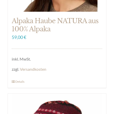
gewählt
werden
Alpaka Haube NATURA aus
100% Alpaka
59,00
€
inkl. MwSt.
zzgl.
Versandkosten
Details
Dieses
Produkt
weist
mehrere