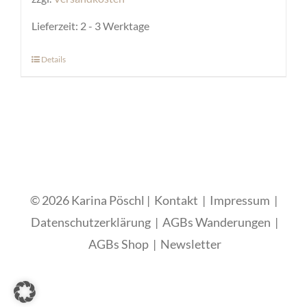
Lieferzeit:
2 - 3 Werktage
Details
Dieses
Produkt
weist
mehrere
Varianten
auf.
Die
© 2026 Karina Pöschl |
Kontakt
|
Impressum
|
Optionen
Datenschutzerklärung
|
AGBs Wanderungen
|
können
AGBs Shop
|
Newsletter
auf
der
Produktseite