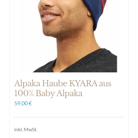
Optionen
können
auf
der
Produktseite
gewählt
werden
Alpaka Haube KYARA aus
100% Baby Alpaka
59,00
€
inkl. MwSt.