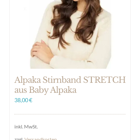
Optionen
können
auf
der
Produktseite
gewählt
werden
Alpaka Stirnband STRETCH
aus Baby Alpaka
38,00
€
inkl. MwSt.
zzgl.
Versandkosten