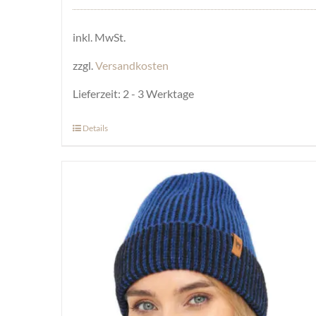
inkl. MwSt.
zzgl.
Versandkosten
Lieferzeit:
2 - 3 Werktage
Details
Dieses
Produkt
weist
mehrere
Varianten
auf.
Die
Optionen
können