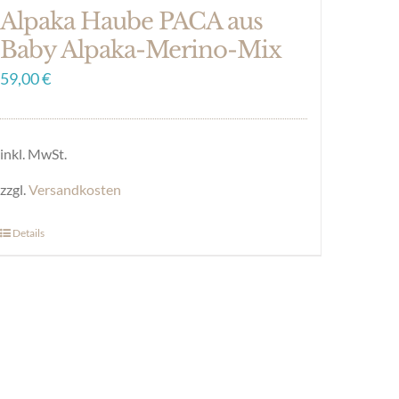
Alpaka Haube PACA aus
Baby Alpaka-Merino-Mix
59,00
€
inkl. MwSt.
zzgl.
Versandkosten
Details
Dieses
Produkt
weist
mehrere
Varianten
auf.