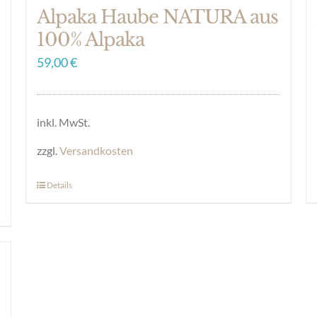
Alpaka Haube NATURA aus
100% Alpaka
59,00
€
inkl. MwSt.
zzgl.
Versandkosten
Details
Dieses
Produkt
weist
mehrere
Varianten
auf.