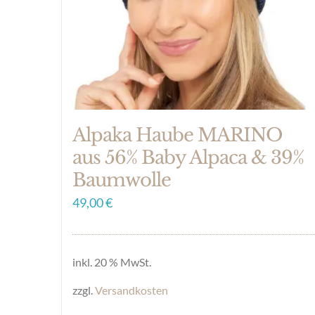
auf
der
Produktseite
gewählt
werden
Alpaka Haube MARINO
aus 56% Baby Alpaca & 39%
Baumwolle
49,00
€
inkl. 20 % MwSt.
zzgl.
Versandkosten