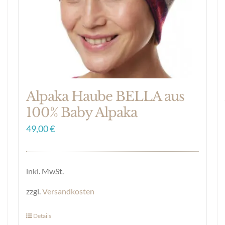
auf
der
Produktseite
gewählt
werden
Alpaka Haube BELLA aus
100% Baby Alpaka
49,00
€
inkl. MwSt.
zzgl.
Versandkosten
Details
Dieses