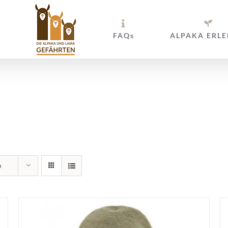
FAQs
ALPAKA ERLE
nbänder und Ha
e