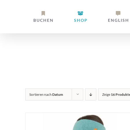
Zum
Inhalt
BUCHEN
SHOP
ENGLISH
springen
Alpaka Stir
Sortieren nach
Datum
Zeige
16 Produkt