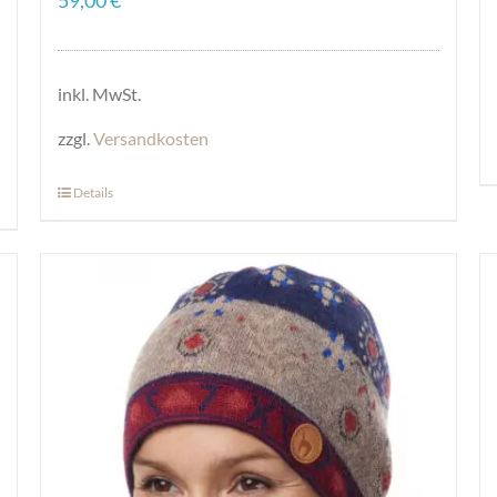
inkl. MwSt.
zzgl.
Versandkosten
Details
Dieses
Produkt
weist
mehrere
Varianten
auf.
Die
Optionen
können