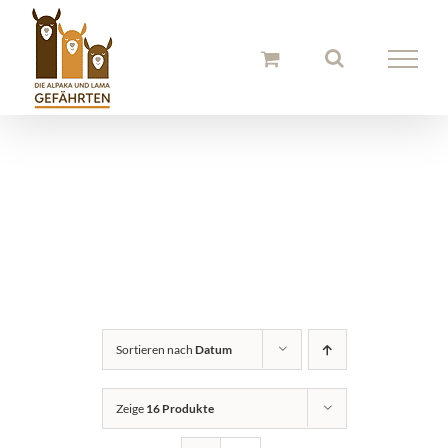
Zum
Inhalt
springen
Alpaka
Schuheinlagen
Sortieren nach
Datum
Zeige
16 Produkte