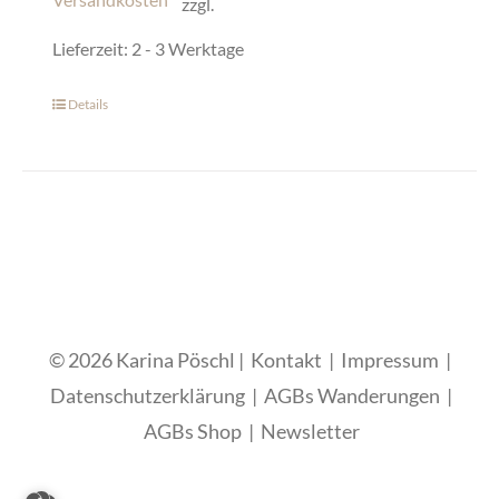
zzgl.
Lieferzeit:
2 - 3 Werktage
Details
Dieses
Produkt
weist
mehrere
Varianten
auf.
Die
© 2026 Karina Pöschl |
Kontakt
|
Impressum
|
Optionen
Datenschutzerklärung
|
AGBs Wanderungen
|
können
AGBs Shop
|
Newsletter
auf
der