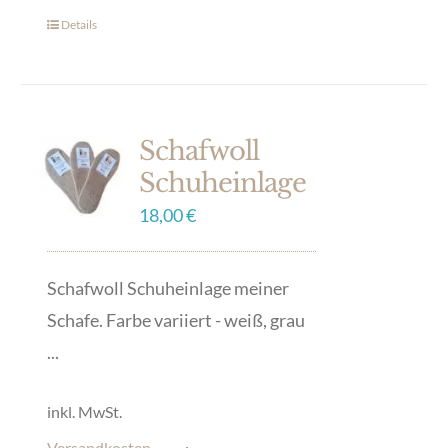
Details
Dieses
Produkt
weist
mehrere
Schafwoll
Varianten
Schuheinlage
auf.
18,00
€
Die
Optionen
können
Schafwoll Schuheinlage meiner
auf
Schafe. Farbe variiert - weiß, grau
der
...
Produktseite
inkl. MwSt.
gewählt
werden
Versandkosten