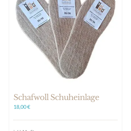
auf.
Die
Optionen
können
auf
der
Produktseite
gewählt
werden
Schafwoll Schuheinlage
18,00
€