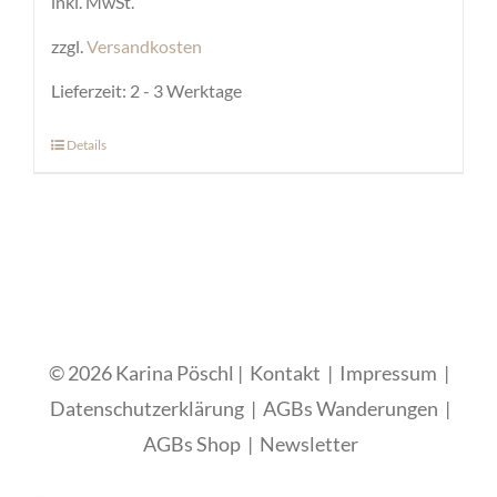
inkl. MwSt.
zzgl.
Versandkosten
Lieferzeit:
2 - 3 Werktage
Details
Dieses
Produkt
weist
mehrere
Varianten
auf.
Die
© 2026 Karina Pöschl |
Kontakt
|
Impressum
|
Optionen
Datenschutzerklärung
|
AGBs Wanderungen
|
können
AGBs Shop
|
Newsletter
auf