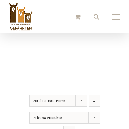
Zum
Inhalt
springen
Alpaka
Schuheinlagen
Sortieren nach
Name
Zeige
48 Produkte