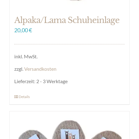
Alpaka/Lama Schuheinlage
20,00
€
inkl. MwSt.
zzgl.
Versandkosten
Lieferzeit:
2 - 3 Werktage
Details
Dieses
Produkt
weist
mehrere
Varianten