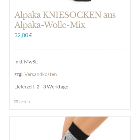
werden
Alpaka KNIESOCKEN aus
Alpaka-Wolle-Mix
32,00
€
inkl. MwSt.
zzgl.
Versandkosten
Lieferzeit:
2 - 3 Werktage
Details
Dieses
Produkt
weist
mehrere