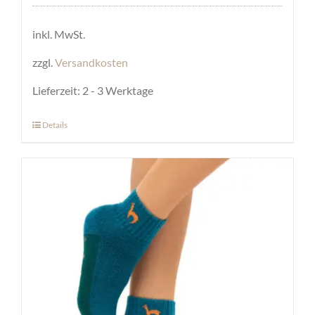
inkl. MwSt.
zzgl.
Versandkosten
Lieferzeit:
2 - 3 Werktage
Details
Dieses
Produkt
weist
mehrere
Varianten
auf.
Die
Optionen
können