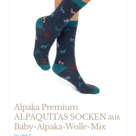
Varianten
auf.
Die
Optionen
können
auf
der
Produktseite
gewählt
werden
Alpaka Premium
ALPAQUITAS SOCKEN aus
Baby-Alpaka-Wolle-Mix