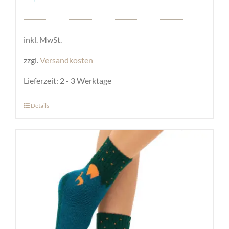
inkl. MwSt.
zzgl.
Versandkosten
Lieferzeit:
2 - 3 Werktage
Details
Dieses
Produkt
weist
mehrere
Varianten
auf.
Die
Optionen