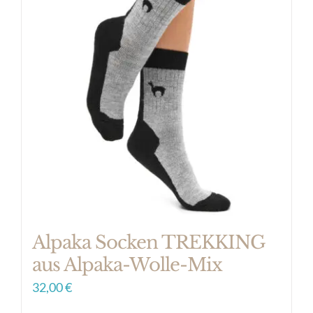
Varianten
auf.
Die
Optionen
können
auf
der
Produktseite
gewählt
werden
Alpaka Socken TREKKING
aus Alpaka-Wolle-Mix
32,00
€