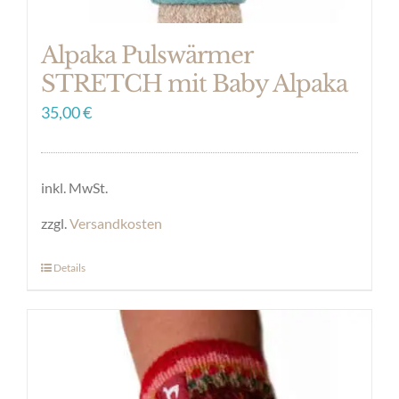
werden
Alpaka Pulswärmer
STRETCH mit Baby Alpaka
35,00
€
inkl. MwSt.
zzgl.
Versandkosten
Details
Dieses
Produkt
weist
mehrere
Varianten