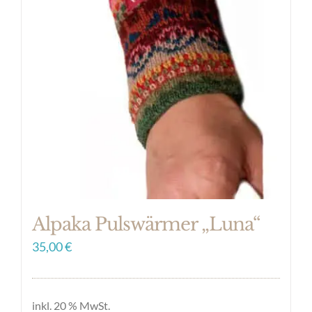
auf.
Die
Optionen
können
auf
der
Produktseite
gewählt
werden
Alpaka Pulswärmer „Luna“
35,00
€
inkl. 20 % MwSt.