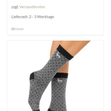
zzgl.
Versandkosten
Lieferzeit:
2 - 3 Werktage
Details
Dieses
Produkt
weist
mehrere
Varianten
auf.
Die
Optionen
können
auf
der