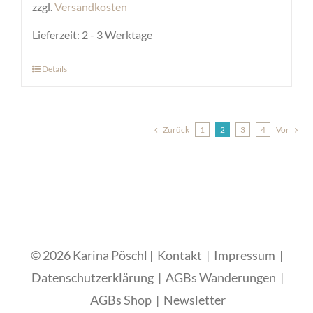
zzgl.
Versandkosten
Lieferzeit:
2 - 3 Werktage
Details
Dieses
Produkt
weist
Zurück
1
2
3
4
Vor
mehrere
Varianten
auf.
Die
Optionen
können
© 2026 Karina Pöschl |
Kontakt
|
Impressum
|
auf
Datenschutzerklärung
|
AGBs Wanderungen
|
der
AGBs Shop
|
Newsletter