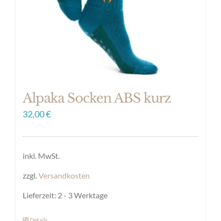
auf
der
Produktseite
gewählt
werden
Alpaka Socken ABS kurz
32,00
€
inkl. MwSt.
zzgl.
Versandkosten
Lieferzeit:
2 - 3 Werktage
Details