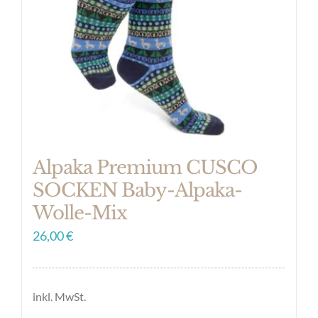
können
auf
der
Produktseite
gewählt
werden
Alpaka Premium CUSCO
SOCKEN Baby-Alpaka-
Wolle-Mix
26,00
€
inkl. MwSt.