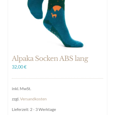
können
auf
der
Produktseite
gewählt
werden
Alpaka Socken ABS lang
32,00
€
inkl. MwSt.
zzgl.
Versandkosten
Lieferzeit:
2 - 3 Werktage