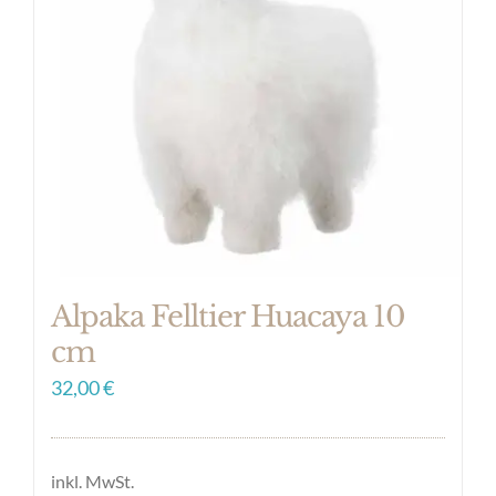
Die
Optionen
können
auf
der
Produktseite
gewählt
werden
Alpaka Felltier Huacaya 10
cm
32,00
€
inkl. MwSt.