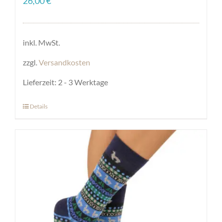
26,00
€
inkl. MwSt.
zzgl.
Versandkosten
Lieferzeit:
2 - 3 Werktage
Details
Dieses
Produkt
weist
mehrere
Varianten
auf.
Die
Optionen