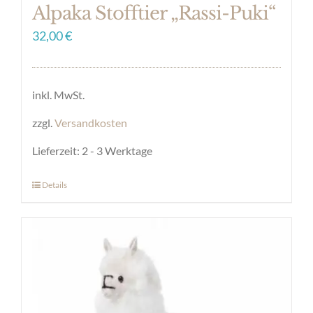
Alpaka Stofftier „Rassi-Puki“
32,00
€
inkl. MwSt.
zzgl.
Versandkosten
Lieferzeit:
2 - 3 Werktage
Details
Dieses
Produkt
weist
mehrere
Varianten
auf.