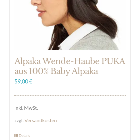
auf
der
Produktseite
gewählt
werden
Alpaka Wende-Haube PUKA
aus 100% Baby Alpaka
59,00
€
inkl. MwSt.
zzgl.
Versandkosten
Details
Dieses