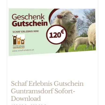
Varianten
auf.
Die
Optionen
können
auf
der
Produktseite
gewählt
werden
Schaf Erlebnis Gutschein
Guntramsdorf Sofort-
Download