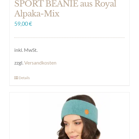
SPORT BEANIE aus Royal
Alpaka-Mix
59,00
€
inkl. MwSt.
zzgl.
Versandkosten
Details
Dieses
Produkt
weist
mehrere
Varianten
auf.