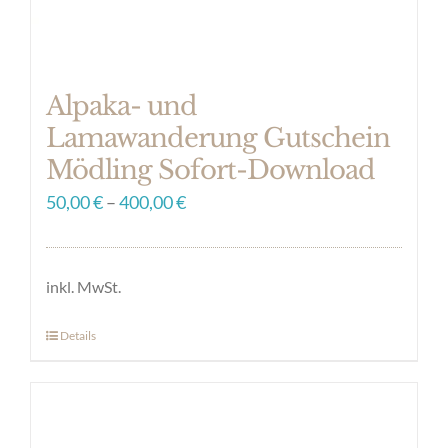
Alpaka- und
Lamawanderung Gutschein
Mödling Sofort-Download
50,00
€
–
400,00
€
inkl. MwSt.
Details
Dieses
Produkt
weist
mehrere