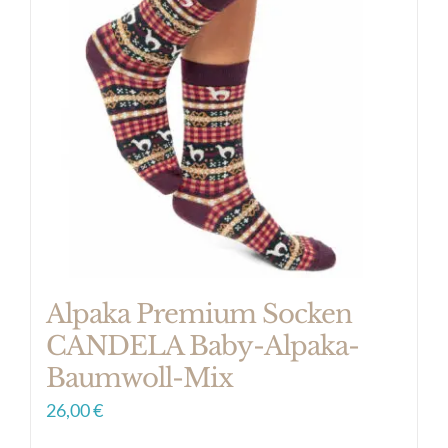
auf.
Die
Optionen
können
auf
der
Produktseite
gewählt
werden
Alpaka Premium Socken
CANDELA Baby-Alpaka-
Baumwoll-Mix
26,00
€