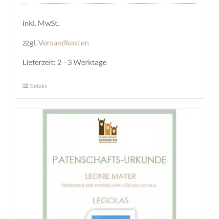
inkl. MwSt.
zzgl.
Versandkosten
Lieferzeit:
2 - 3 Werktage
Details
Dieses
Produkt
weist
mehrere
Varianten
auf.
Die
Optionen
können