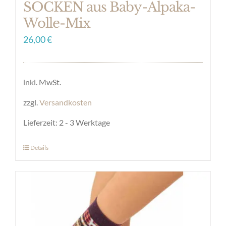
SOCKEN aus Baby-Alpaka-
Wolle-Mix
26,00
€
inkl. MwSt.
zzgl.
Versandkosten
Lieferzeit:
2 - 3 Werktage
Details
Dieses
Produkt
weist
mehrere
Varianten