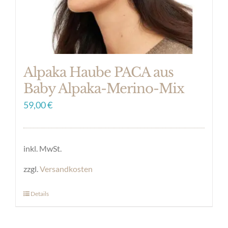
Produktseite
gewählt
werden
Alpaka Haube PACA aus
Baby Alpaka-Merino-Mix
59,00
€
inkl. MwSt.
zzgl.
Versandkosten
Details
Dieses
Produkt