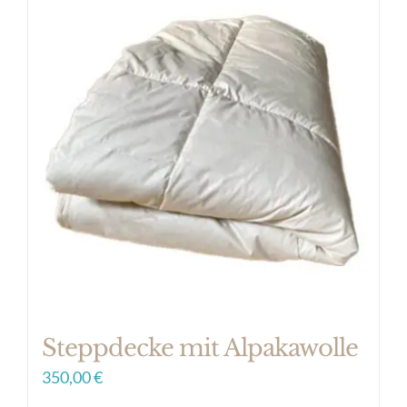
mehrere
Varianten
auf.
Die
Optionen
können
auf
der
Produktseite
gewählt
werden
Steppdecke mit Alpakawolle
350,00
€