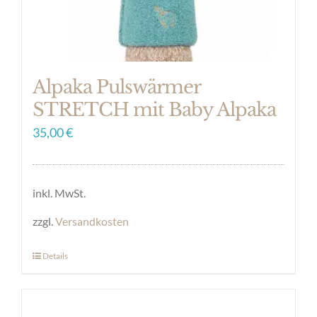
Produktseite
gewählt
werden
Alpaka Pulswärmer
STRETCH mit Baby Alpaka
35,00
€
inkl. MwSt.
zzgl.
Versandkosten
Details
Dieses
Produkt
weist