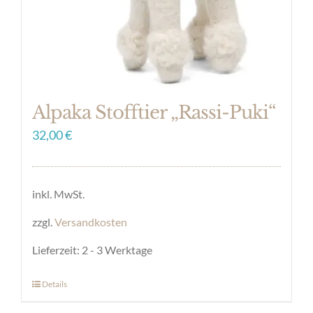
der
Produktseite
gewählt
werden
Alpaka Stofftier „Rassi-Puki“
32,00
€
inkl. MwSt.
zzgl.
Versandkosten
Lieferzeit:
2 - 3 Werktage
Details
Dieses
Produkt