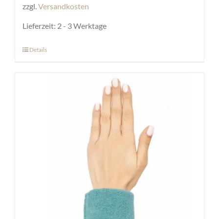
zzgl.
Versandkosten
Lieferzeit:
2 - 3 Werktage
Details
Dieses
Produkt
weist
mehrere
Varianten
auf.
Die
Optionen
können
auf
der