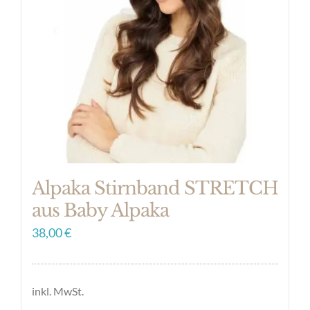
Die
Optionen
können
auf
der
Produktseite
gewählt
werden
Alpaka Stirnband STRETCH
aus Baby Alpaka
38,00
€
inkl. MwSt.