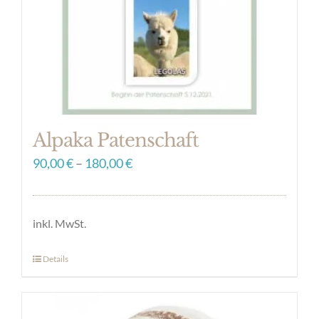
auf
der
Produktseite
gewählt
werden
Alpaka Patenschaft
90,00
€
–
180,00
€
inkl. MwSt.
Details
Dieses
Produkt
weist