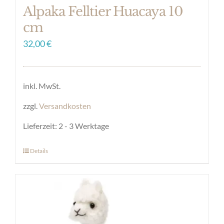
Alpaka Felltier Huacaya 10
cm
32,00
€
inkl. MwSt.
zzgl.
Versandkosten
Lieferzeit:
2 - 3 Werktage
Details
Dieses
Produkt
weist
mehrere
Varianten