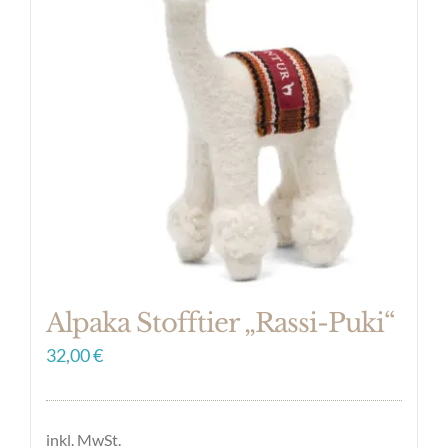
auf.
Die
Optionen
können
auf
der
Produktseite
gewählt
werden
Alpaka Stofftier „Rassi-Puki“
32,00
€
inkl. MwSt.