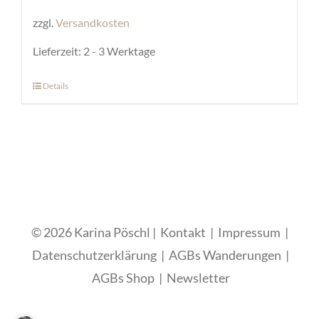
zzgl.
Versandkosten
Lieferzeit:
2 - 3 Werktage
Details
Dieses
Produkt
weist
mehrere
Varianten
auf.
Die
© 2026 Karina Pöschl |
Kontakt
|
Impressum
|
Optionen
Datenschutzerklärung
|
AGBs Wanderungen
|
können
AGBs Shop
|
Newsletter
auf
der