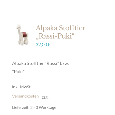
Produkt
weist
mehrere
Alpaka Stofftier
Varianten
„Rassi-Puki“
auf.
32,00
€
Die
Optionen
können
Alpaka Stofftier "Rassi" bzw.
auf
"Puki"
der
inkl. MwSt.
Produktseite
gewählt
Versandkosten
zzgl.
werden
Lieferzeit:
2 - 3 Werktage