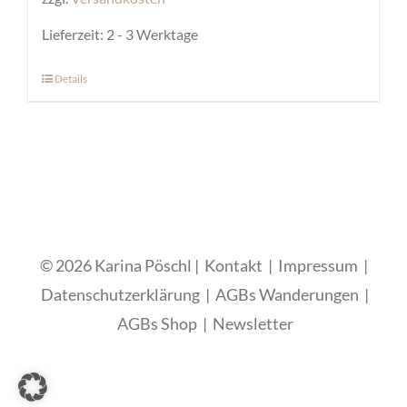
Lieferzeit:
2 - 3 Werktage
Details
Dieses
Produkt
weist
mehrere
Varianten
auf.
Die
© 2026 Karina Pöschl |
Kontakt
|
Impressum
|
Optionen
Datenschutzerklärung
|
AGBs Wanderungen
|
können
AGBs Shop
|
Newsletter
auf
der
Produktseite