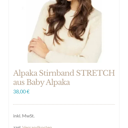
Optionen
können
auf
der
Produktseite
gewählt
werden
Alpaka Stirnband STRETCH
aus Baby Alpaka
38,00
€
inkl. MwSt.
zzgl.
Versandkosten