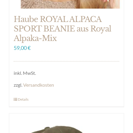
Haube ROYAL ALPACA
SPORT BEANIE aus Royal
Alpaka-Mix
59,00
€
inkl. MwSt.
zzgl.
Versandkosten
Details
Dieses
Produkt
weist
mehrere