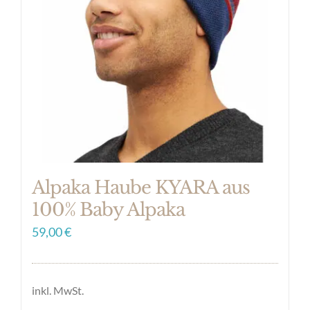
Optionen
können
auf
der
Produktseite
gewählt
werden
Alpaka Haube KYARA aus
100% Baby Alpaka
59,00
€
inkl. MwSt.