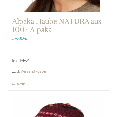
gewählt
werden
Alpaka Haube NATURA aus
100% Alpaka
59,00
€
inkl. MwSt.
zzgl.
Versandkosten
Details
Dieses
Produkt
weist
mehrere