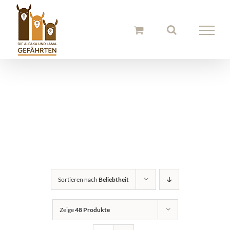
Zum
Inhalt
springen
Alpaka Stirnbänder
und Hauben
Sortieren nach
Beliebtheit
Zeige
48 Produkte