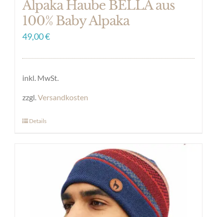
Alpaka Haube BELLA aus
100% Baby Alpaka
49,00
€
inkl. MwSt.
zzgl.
Versandkosten
Details
Dieses
Produkt
weist
mehrere
Varianten
auf.
Die