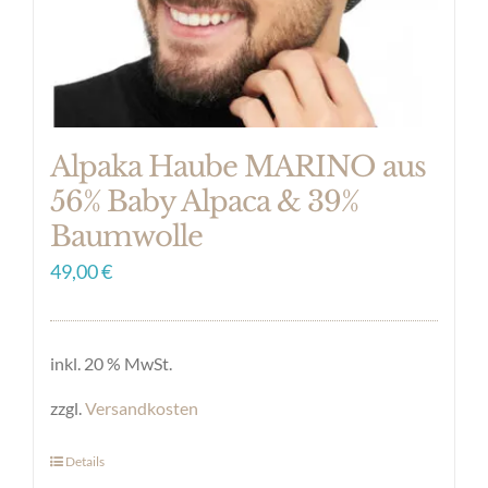
der
Produktseite
gewählt
werden
Alpaka Haube MARINO aus
56% Baby Alpaca & 39%
Baumwolle
49,00
€
inkl. 20 % MwSt.
zzgl.
Versandkosten
Details