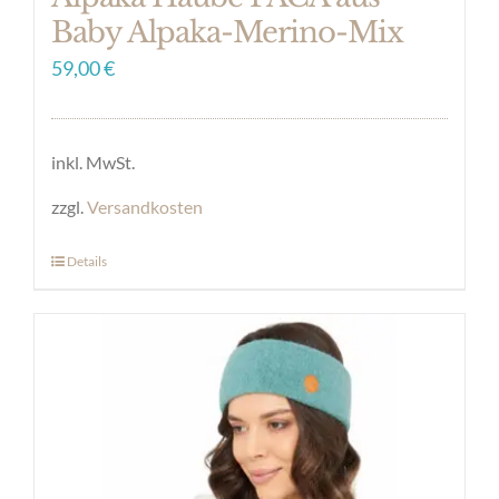
Baby Alpaka-Merino-Mix
59,00
€
inkl. MwSt.
zzgl.
Versandkosten
Details
Dieses
Produkt
weist
mehrere
Varianten
auf.
Die