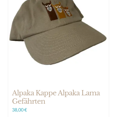
Varianten
auf.
Die
Optionen
können
auf
der
Produktseite
gewählt
werden
Alpaka Kappe Alpaka Lama
Gefährten
38,00
€