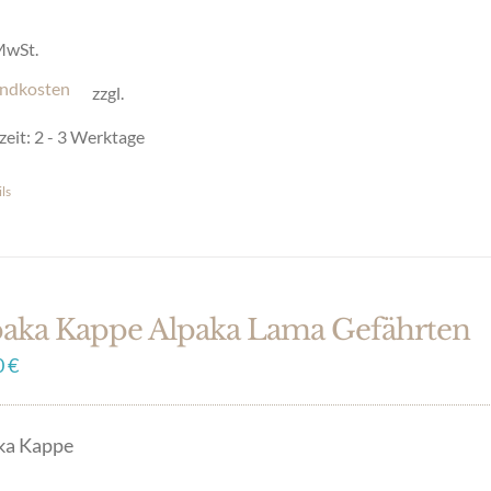
en
 MwSt.
ndkosten
zzgl.
uktseite
zeit:
2 - 3 Werktage
hlt
en
ls
es
ukt
t
ere
paka Kappe Alpaka Lama Gefährten
anten
0
€
onen
ka Kappe
en