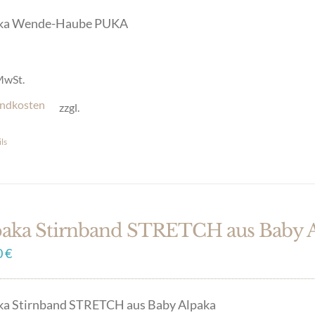
onen
ka Wende-Haube PUKA
en
 MwSt.
ndkosten
zzgl.
uktseite
hlt
ls
es
en
ukt
t
ere
paka Stirnband STRETCH aus Baby 
anten
0
€
onen
ka Stirnband STRETCH aus Baby Alpaka