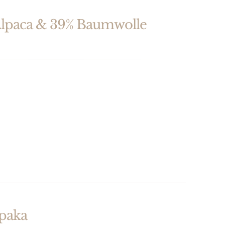
lpaca & 39% Baumwolle
paka