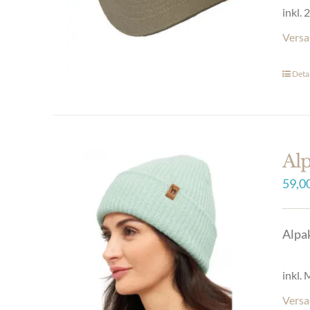
inkl.
auf
der
Versa
Prod
Detai
gewä
werd
Al
59,0
Alpa
inkl.
Versa