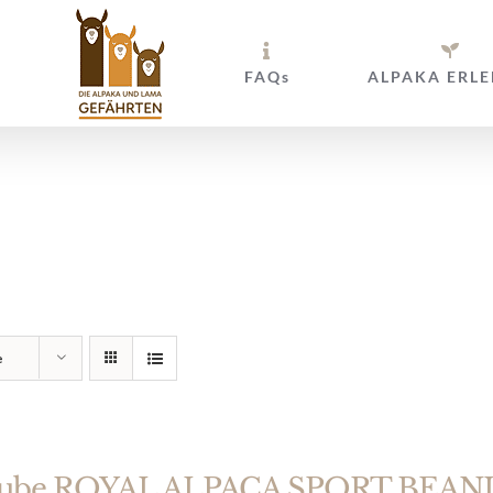
FAQs
ALPAKA ERLE
nbänder und Ha
e
ube ROYAL ALPACA SPORT BEANIE 