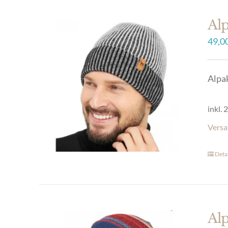
Al
49,0
Alpa
inkl.
Versa
Detai
Al