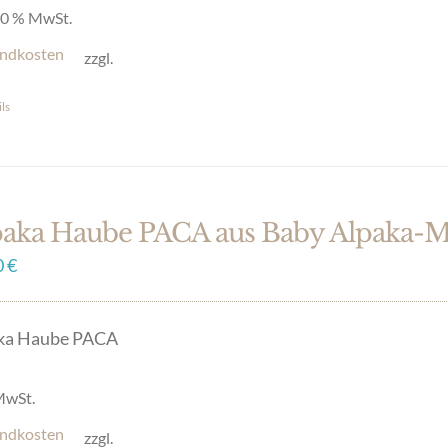
 20 % MwSt.
ndkosten
zzgl.
uktseite
ls
hlt
en
paka Haube PACA aus Baby Alpaka-
0
€
ka Haube PACA
 MwSt.
ndkosten
zzgl.