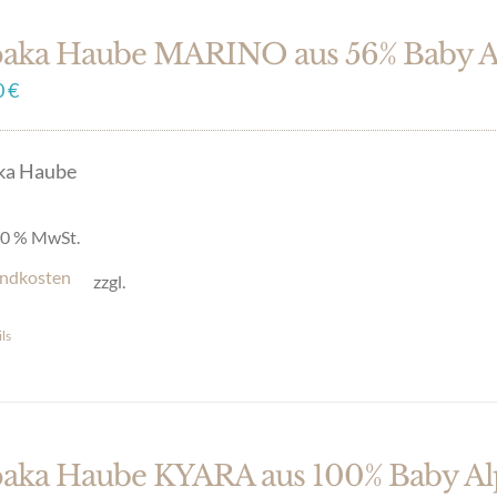
paka Haube MARINO aus 56% Baby A
0
€
ka Haube
 20 % MwSt.
ndkosten
zzgl.
ls
paka Haube KYARA aus 100% Baby Al