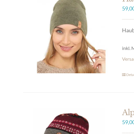
59,0
Haub
inkl.
Versa
Detai
Dies
Prod
weis
mehr
Al
Vari
59,0
auf.