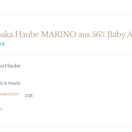
en
ukt
t
ere
paka Haube MARINO aus 56% Baby A
anten
0
€
onen
ka Haube
en
 20 % MwSt.
ndkosten
zzgl.
uktseite
ls
hlt
en