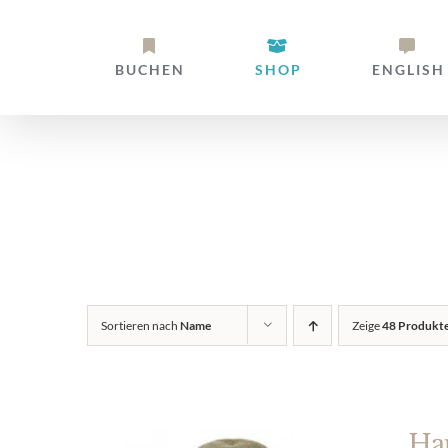
Zum
Inhalt
BUCHEN
SHOP
ENGLISH
springen
Alpaka Stir
Sortieren nach
Name
Zeige
48 Produkt
Ha