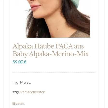
auf
der
Produktseite
gewählt
werden
Alpaka Haube PACA aus
Baby Alpaka-Merino-Mix
59,00
€
inkl. MwSt.
zzgl.
Versandkosten
Details
Dieses