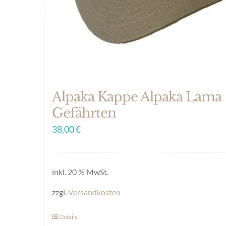
auf
der
Produktseite
gewählt
werden
Alpaka Kappe Alpaka Lama
Gefährten
38,00
€
inkl. 20 % MwSt.
zzgl.
Versandkosten
Details