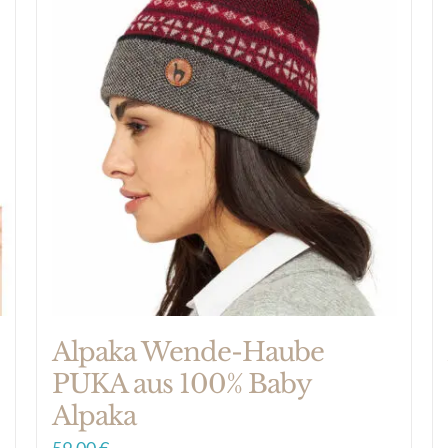
Alpaka Wende-Haube
PUKA aus 100% Baby
Alpaka
59,00
€