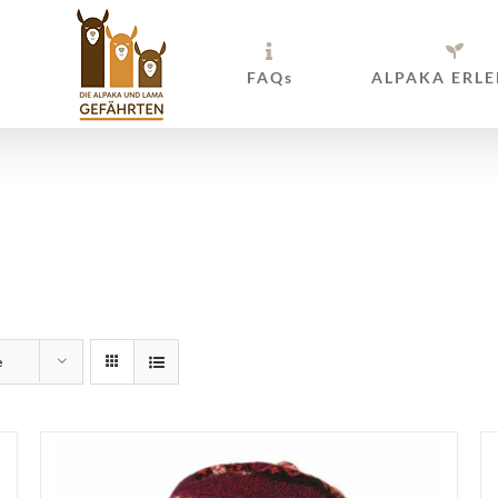
FAQs
ALPAKA ERLE
nbänder und Ha
e