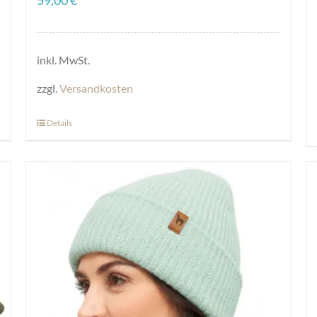
inkl. MwSt.
zzgl.
Versandkosten
Details
Dieses
Produkt
weist
mehrere
Varianten
auf.
Die
Optionen
können