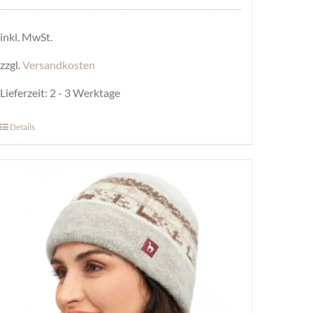
inkl. MwSt.
zzgl.
Versandkosten
Lieferzeit:
2 - 3 Werktage
Details
Dieses
Produkt
weist
mehrere
Varianten
auf.
Die
Optionen
können