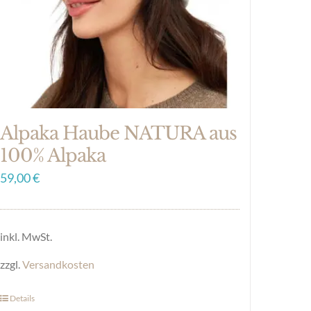
auf
der
Produktseite
gewählt
werden
Alpaka Haube NATURA aus
100% Alpaka
59,00
€
inkl. MwSt.
zzgl.
Versandkosten
Details
Dieses