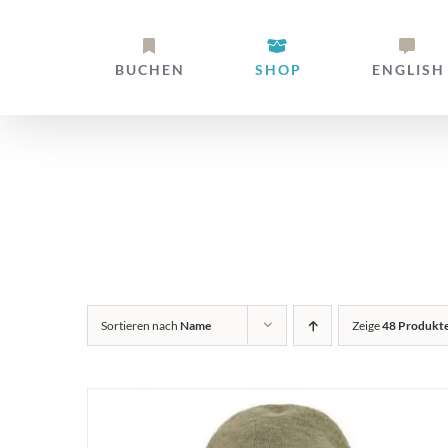
Zum
Inhalt
BUCHEN
SHOP
ENGLISH
springen
Alpaka Stir
Sortieren nach
Name
Zeige
48 Produkt