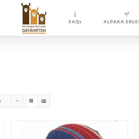
FAQs
ALPAKA ERLE
nbänder und Ha
e