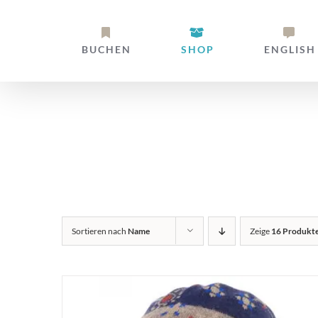
Zum
Inhalt
BUCHEN
SHOP
ENGLISH
springen
Alpaka Stir
Sortieren nach
Name
Zeige
16 Produkt