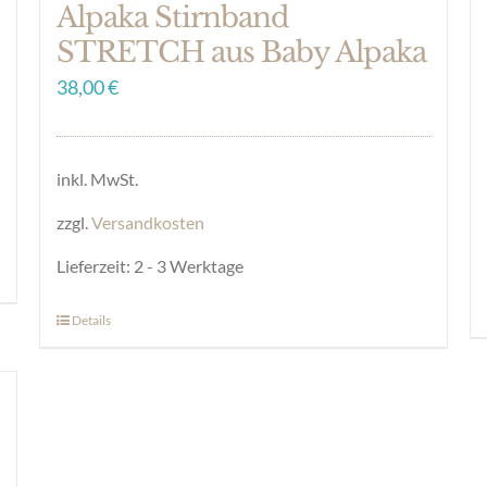
Alpaka Stirnband
STRETCH aus Baby Alpaka
38,00
€
inkl. MwSt.
zzgl.
Versandkosten
Lieferzeit:
2 - 3 Werktage
Details
Dieses
Produkt
weist
mehrere
Varianten