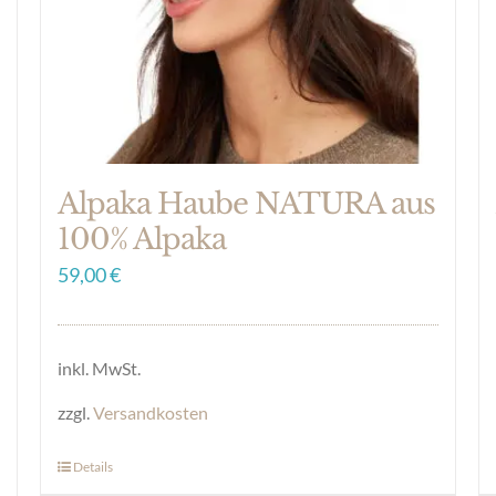
der
Produktseite
gewählt
werden
Alpaka Haube NATURA aus
100% Alpaka
59,00
€
inkl. MwSt.
zzgl.
Versandkosten
Details
Dieses