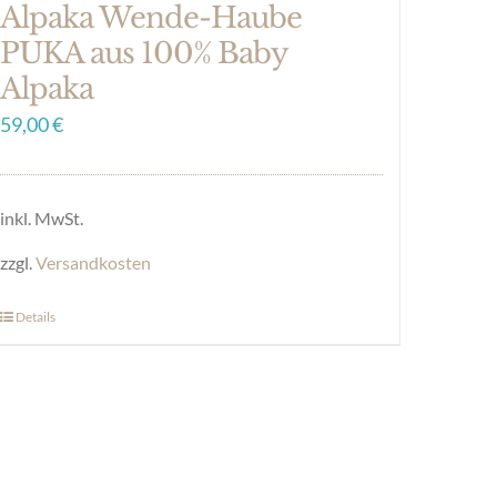
Alpaka Wende-Haube
PUKA aus 100% Baby
Alpaka
59,00
€
inkl. MwSt.
zzgl.
Versandkosten
Details
Dieses
Produkt
weist
mehrere
Varianten