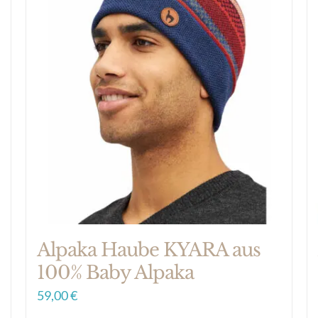
Alpaka Haube KYARA aus
100% Baby Alpaka
59,00
€