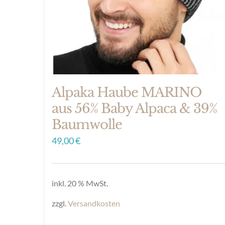
der
Produktseite
gewählt
werden
Alpaka Haube MARINO
aus 56% Baby Alpaca & 39%
Baumwolle
49,00
€
inkl. 20 % MwSt.
zzgl.
Versandkosten