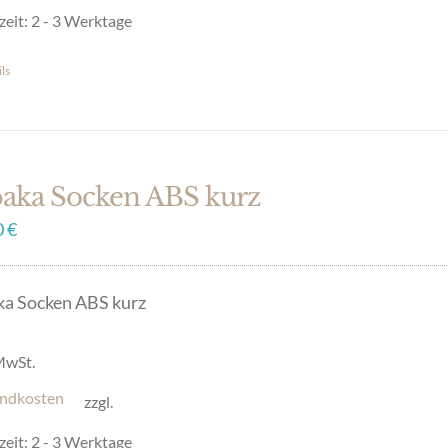
uktseite
zeit:
2 - 3 Werktage
hlt
en
ls
es
ukt
t
ere
paka Socken ABS kurz
anten
0
€
onen
ka Socken ABS kurz
en
 MwSt.
ndkosten
zzgl.
uktseite
zeit:
2 - 3 Werktage