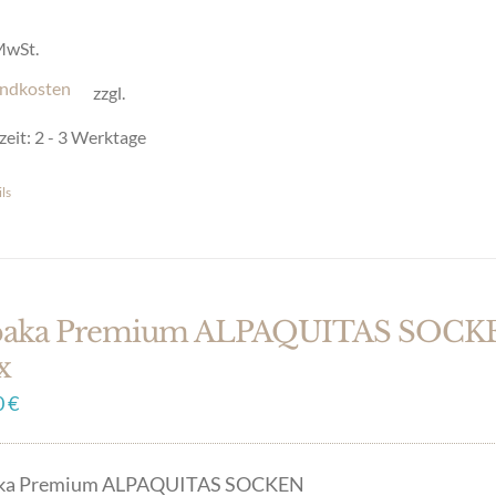
en
 MwSt.
ndkosten
zzgl.
uktseite
zeit:
2 - 3 Werktage
hlt
en
ls
es
ukt
t
ere
paka Premium ALPAQUITAS SOCKEN
anten
x
0
€
onen
en
ka Premium ALPAQUITAS SOCKEN