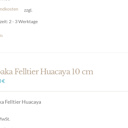
ndkosten
zzgl.
uktseite
zeit:
2 - 3 Werktage
hlt
en
ls
es
ukt
t
ere
aka Felltier Huacaya 10 cm
anten
0
€
onen
a Felltier Huacaya
en
 MwSt.