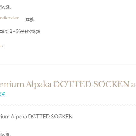
 MwSt.
ndkosten
zzgl.
uktseite
zeit:
2 - 3 Werktage
hlt
en
ls
es
ukt
t
ere
emium Alpaka DOTTED SOCKEN aus
anten
0
€
onen
ium Alpaka DOTTED SOCKEN
en
 MwSt.