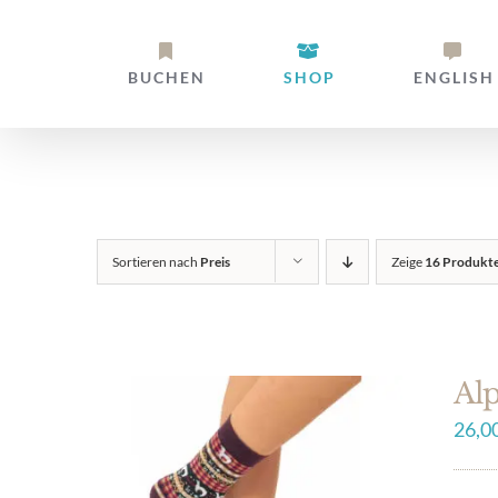
Zum
Inhalt
BUCHEN
SHOP
ENGLISH
springen
Sortieren nach
Preis
Zeige
16 Produkt
Al
26,0