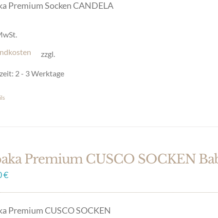
ka Premium Socken CANDELA
 MwSt.
ndkosten
zzgl.
zeit:
2 - 3 Werktage
ls
es
ukt
t
ere
paka Premium CUSCO SOCKEN Bab
anten
0
€
onen
ka Premium CUSCO SOCKEN