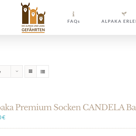
FAQs
ALPAKA ERLE
e
paka Premium Socken CANDELA Ba
0
€