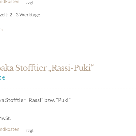
ndkosten
zzgl.
uktseite
zeit:
2 - 3 Werktage
hlt
en
ls
es
ukt
t
ere
aka Stofftier „Rassi-Puki“
anten
0
€
onen
a Stofftier "Rassi" bzw. "Puki"
en
 MwSt.
ndkosten
zzgl.