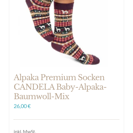
Optionen
können
auf
der
Produktseite
gewählt
werden
Alpaka Premium Socken
CANDELA Baby-Alpaka-
Baumwoll-Mix
26,00
€
inkl. MwSt.