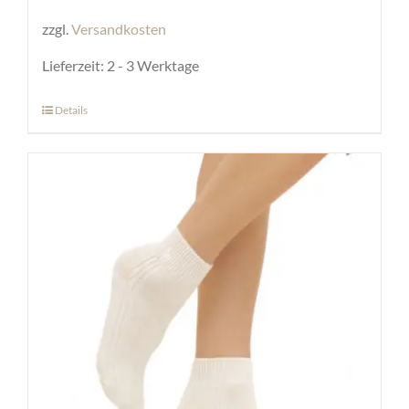
zzgl.
Versandkosten
Lieferzeit:
2 - 3 Werktage
Details
Dieses
Produkt
weist
mehrere
Varianten
auf.
Die
Optionen
können
auf
der