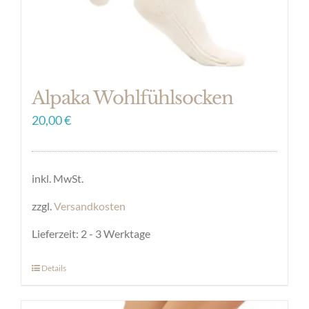
Produktseite
gewählt
werden
Alpaka Wohlfühlsocken
20,00
€
inkl. MwSt.
zzgl.
Versandkosten
Lieferzeit:
2 - 3 Werktage
Details
Dieses
Produkt