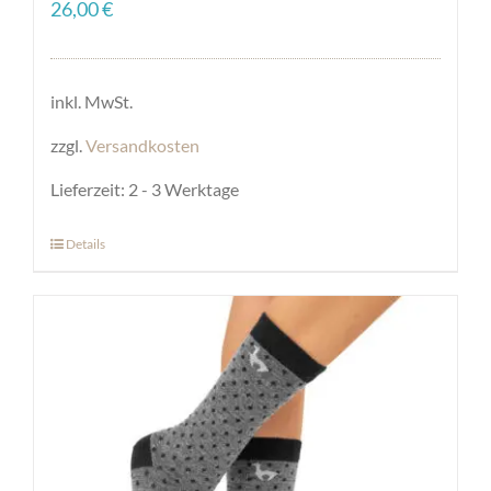
26,00
€
inkl. MwSt.
zzgl.
Versandkosten
Lieferzeit:
2 - 3 Werktage
Details
Dieses
Produkt
weist
mehrere
Varianten
auf.
Die