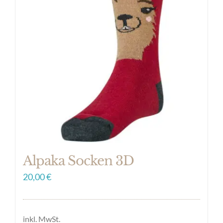
auf.
Die
Optionen
können
auf
der
Produktseite
gewählt
werden
Alpaka Socken 3D
20,00
€
inkl. MwSt.