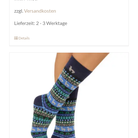
zzgl.
Versandkosten
Lieferzeit:
2 - 3 Werktage
Details
Dieses
Produkt
weist
mehrere
Varianten
auf.
Die
Optionen
können
auf