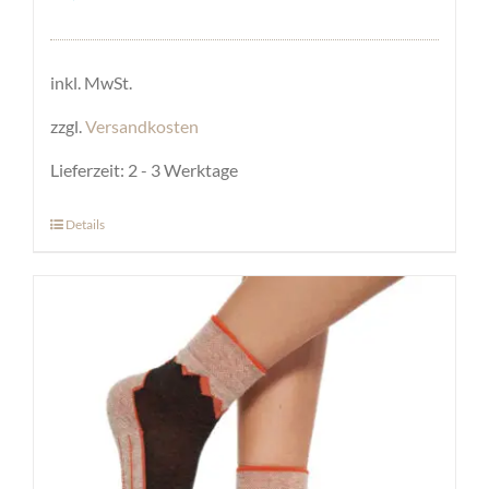
inkl. MwSt.
zzgl.
Versandkosten
Lieferzeit:
2 - 3 Werktage
Details
Dieses
Produkt
weist
mehrere
Varianten
auf.
Die
Optionen