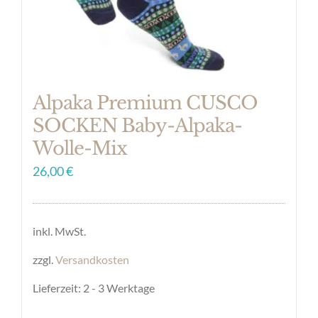
der
Produktseite
gewählt
werden
Alpaka Premium CUSCO
SOCKEN Baby-Alpaka-
Wolle-Mix
26,00
€
inkl. MwSt.
zzgl.
Versandkosten
Lieferzeit:
2 - 3 Werktage