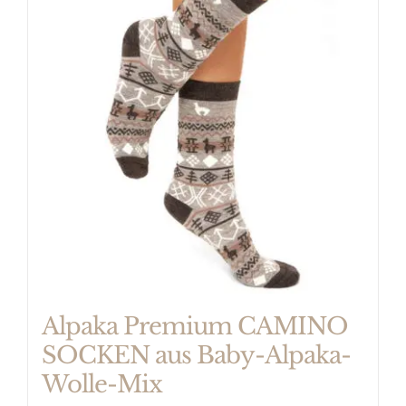
Varianten
auf.
Die
Optionen
können
auf
der
Produktseite
gewählt
werden
Alpaka Premium CAMINO
SOCKEN aus Baby-Alpaka-
Wolle-Mix