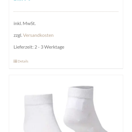
inkl. MwSt.
zzgl.
Versandkosten
Lieferzeit:
2 - 3 Werktage
Details
Dieses
Produkt
weist
mehrere
Varianten
auf.
Die
Optionen