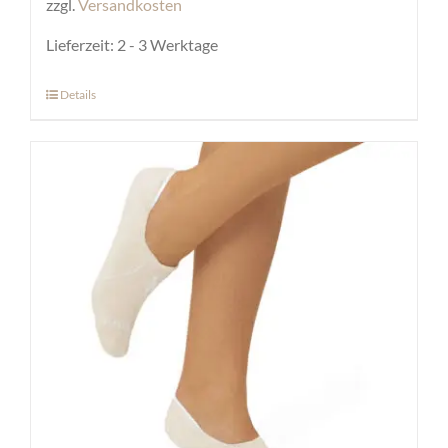
zzgl.
Versandkosten
Lieferzeit:
2 - 3 Werktage
Details
Dieses
Produkt
weist
mehrere
Varianten
auf.
Die
Optionen
können
auf
der