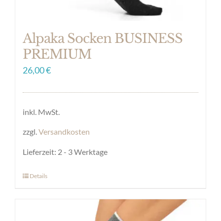
werden
Alpaka Socken BUSINESS
PREMIUM
26,00
€
inkl. MwSt.
zzgl.
Versandkosten
Lieferzeit:
2 - 3 Werktage
Details
Dieses
Produkt
weist