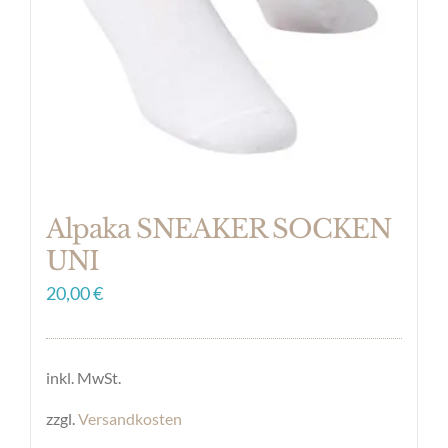
können
auf
der
Produktseite
gewählt
werden
Alpaka SNEAKER SOCKEN
UNI
20,00
€
inkl. MwSt.
zzgl.
Versandkosten