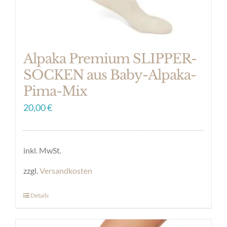
Produktseite
gewählt
werden
Alpaka Premium SLIPPER-
SOCKEN aus Baby-Alpaka-
Pima-Mix
20,00
€
inkl. MwSt.
zzgl.
Versandkosten
Details
Dieses
Produkt