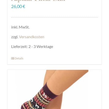
26,00
€
inkl. MwSt.
zzgl.
Versandkosten
Lieferzeit:
2 - 3 Werktage
Details
Dieses
Produkt
weist
mehrere
Varianten
auf.
Die