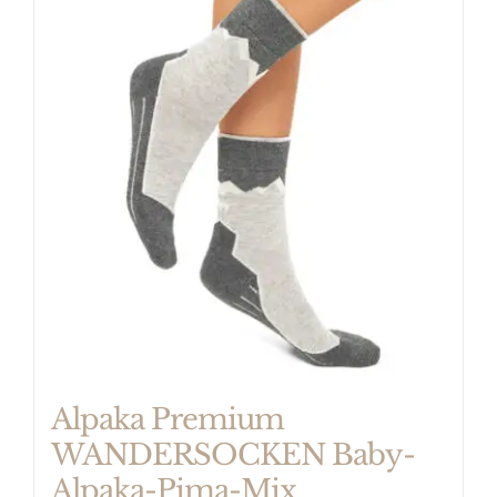
mehrere
Varianten
auf.
Die
Optionen
können
auf
der
Produktseite
gewählt
werden
Alpaka Premium
WANDERSOCKEN Baby-
Alpaka-Pima-Mix