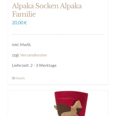
Alpaka Socken Alpaka
Familie
20,00
€
inkl. MwSt.
zzgl.
Versandkosten
Lieferzeit:
2 - 3 Werktage
Details
Dieses
Produkt
weist
mehrere
Varianten