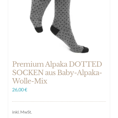
Optionen
können
auf
der
Produktseite
gewählt
werden
Premium Alpaka DOTTED
SOCKEN aus Baby-Alpaka-
Wolle-Mix
26,00
€
inkl. MwSt.