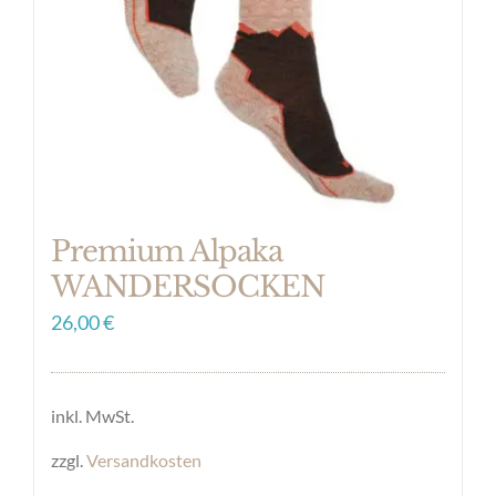
können
auf
der
Produktseite
gewählt
werden
Premium Alpaka
WANDERSOCKEN
26,00
€
inkl. MwSt.
zzgl.
Versandkosten