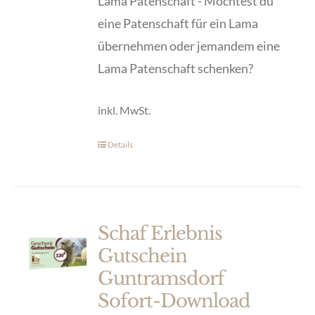
Optionen
Lama Patenschaft - Möchtest du
können
eine Patenschaft für ein Lama
auf
übernehmen oder jemandem eine
der
Lama Patenschaft schenken?
Produktseite
inkl. MwSt.
gewählt
werden
Details
Dieses
Produkt
weist
mehrere
Schaf Erlebnis
Varianten
Gutschein
auf.
Guntramsdorf
Die
Sofort-Download
Optionen