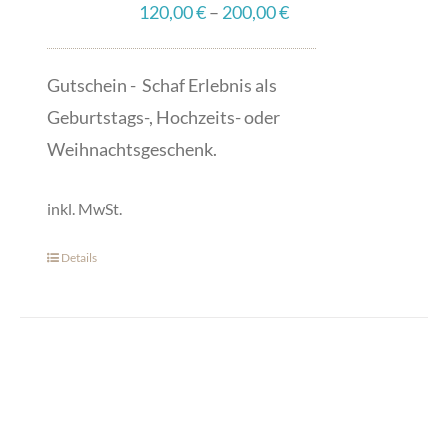
120,00
€
–
200,00
€
können
auf
der
Gutschein - Schaf Erlebnis als
Produktseite
Geburtstags-, Hochzeits- oder
gewählt
Weihnachtsgeschenk.
werden
inkl. MwSt.
Details
Dieses
Produkt
weist
mehrere
Varianten
auf.