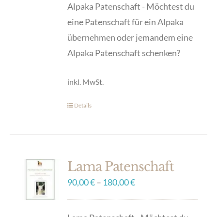
Optionen
Alpaka Patenschaft - Möchtest du
können
eine Patenschaft für ein Alpaka
auf
übernehmen oder jemandem eine
der
Alpaka Patenschaft schenken?
Produktseite
inkl. MwSt.
gewählt
werden
Details
Dieses
Produkt
weist
mehrere
Lama Patenschaft
Varianten
90,00
€
–
180,00
€
auf.
Die