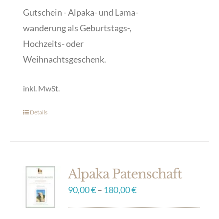
Gutschein - Alpaka- und Lama-
wanderung als Geburtstags-,
Hochzeits- oder
Weihnachtsgeschenk.
inkl. MwSt.
Details
Dieses
Produkt
weist
mehrere
Alpaka Patenschaft
Varianten
90,00
€
–
180,00
€
auf.
Die