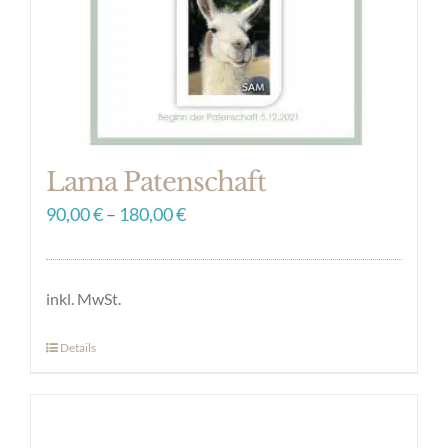
auf
der
Produktseite
gewählt
werden
Lama Patenschaft
90,00
€
–
180,00
€
inkl. MwSt.
Details
Dieses
Produkt
weist