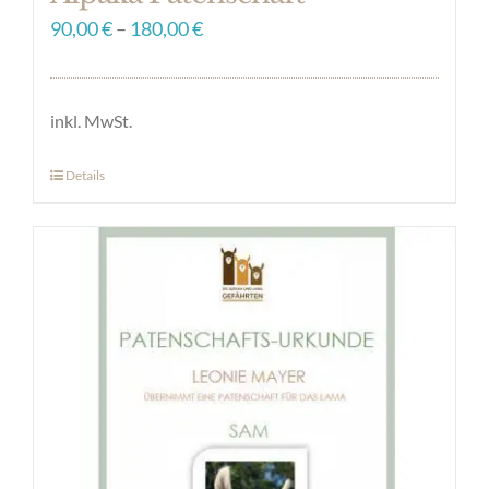
90,00
€
–
180,00
€
inkl. MwSt.
Details
Dieses
Produkt
weist
mehrere
Varianten
auf.
Die
Optionen
können