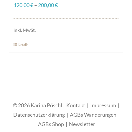
120,00
€
–
200,00
€
inkl. MwSt.
Details
Dieses
Produkt
weist
mehrere
Varianten
auf.
Die
© 2026 Karina Pöschl |
Kontakt
|
Impressum
|
Optionen
Datenschutzerklärung
|
AGBs Wanderungen
|
können
AGBs Shop
|
Newsletter
auf