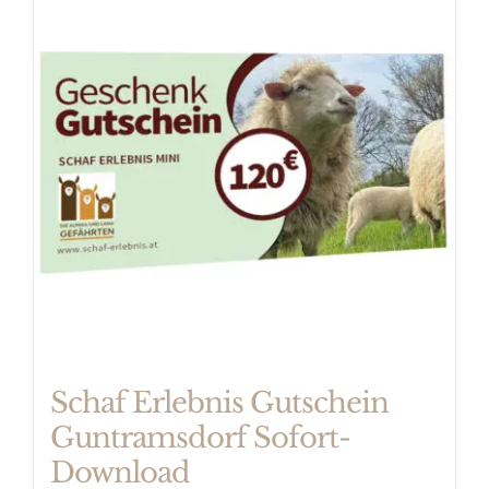
mehrere
Varianten
auf.
Die
Optionen
können
auf
der
Produktseite
gewählt
werden
Schaf Erlebnis Gutschein
Guntramsdorf Sofort-
Download