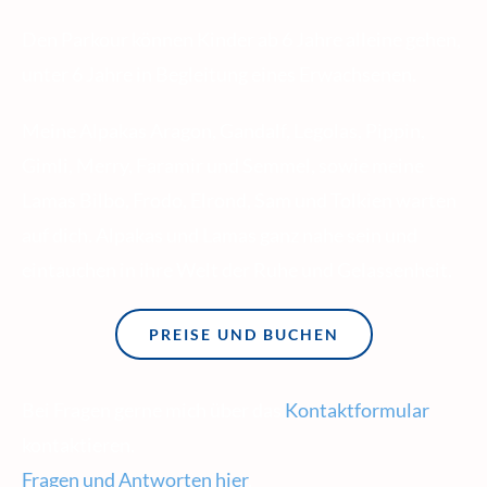
Den Parkour können Kinder ab 6 Jahre alleine gehen,
unter 6 Jahre in Begleitung eines Erwachsenen.
Meine Alpakas Aragon, Gandalf, Legolas, Pippin,
Gimli, Merry, Faramir und Semmel, sowie meine
Lamas Bilbo, Frodo, Elrond, Sam und Tolkien warten
auf dich. Alpakas und Lamas ganz nahe sein und
eintauchen in ihre Welt der Ruhe und Gelassenheit.
PREISE UND BUCHEN
Bei Fragen gerne mich über das
Kontaktformular
kontaktieren.
Fragen und Antworten hier
.