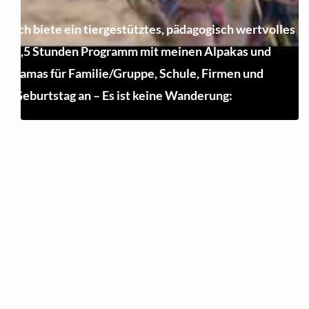
Ich biete ein tiergestütztes, pädagogisch wertvolles
1,5 Stunden Programm mit meinen Alpakas und
Lamas für Familie/Gruppe, Schule, Firmen und
Geburtstag an – Es ist keine Wanderung:
Information und Einführung in die Welt der
kleinen Wiederkäuer
Vorstellung der Alpakas und Lamas, Füttern,
Streicheln, Chillen
Sinne schärfen: Wolle riechen, spüren,
vergleichen
Parkour mit Slalom, Bögen, Hütchen aufbauen
und mit Tieren gemeinsam durchgehen – 2 – 3
Tiere – mehr für ein Parkour nicht möglich.