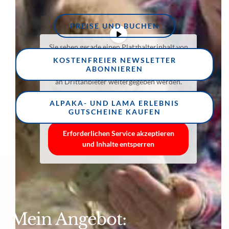
PREISE UND BUCHEN
Sie sehen gerade einen Platzhalterinhalt von
YouTube
. Um auf den eigentlichen Inhalt
KOSTENFREIER NEWSLETTER
zuzugreifen, klicken Sie auf die Schaltfläche
ABONNIEREN
unten. Bitte beachten Sie, dass dabei Daten
an Drittanbieter weitergegeben werden.
Mehr Informationen
ALPAKA- UND LAMA ERLEBNIS
Inhalt entsperren
GUTSCHEINE KAUFEN
Erforderlichen Service akzeptieren
und Inhalte entsperren
Mein Angebot: