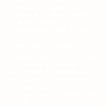
Teilnehmer wechseln laufend ab.
Pause mit Jause (selbst mitgebracht) auf
meinen Picknicktischen möglich.
Geburtstagstorte und Geschenke könnt ihr
mitnehmen
Alpaka- und Lama „Führerschein“
Das Programm selbst ist ca. 1 Stunde und weitere 30
Min. habt ihr Zeit für eure selbst mitgebrachte
Jause/Essen/Picknick/Feier/Geburtstags Geschenke
auspacken auf meinen Picknicktischen, während die
Tiere in Sichtweite weiden.
Bei Kindergeburtstag bis max 12 Kinder, Schulklasse
bis 26 Kinder.