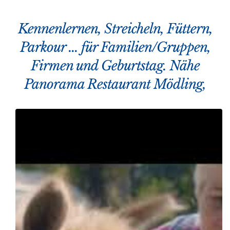
Kennenlernen, Streicheln, Füttern,
Parkour … für Familien/Gruppen,
Firmen und Geburtstag. Nähe
Panorama Restaurant Mödling,